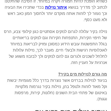
כשהיא הופכת להיות חמורה ויקרה במיוחד. זו הסיבה שהחלטנו
לכתוב לך מדריך בנושא
איתור נזילות
בכדי שתכירו את הבעיה
וכך נעזור לך לזהות אותה מוקדם יותר ולחסוך המון כאב ראש
ולא מעט כסף.
נזילה בקיר עלולה לגרום לנזקים אסתטיים כגון קילופי צבע, הרס
של חיפוי הקירות, התנפחות הקירות וגם לנזקים בריאותיים
בגלל התפשטות עובש הידוע כמסוכן ומזיק לבריאות במיוחד
לאוכלוסיות רגישות ולבעלי חיים. מעבר לכך, נזילות עלולות
לחלחל לשכנים ולגרום גם להם לנזקים ולך לבזבוז משווע של
אנרגיות על העניין הזה.
מה גורם לנזילות מים בקיר?
בניגוד לנזילות בברזים אשר נוצרות בדרך כלל מגומיות יבשות
וקל מאוד לזהות ולטפל בהן, נזילות בקיר נגרמות מלקויות
באיטום של פתחי הבית השונים (חלונות, קירות, מרפסות
וגגות).