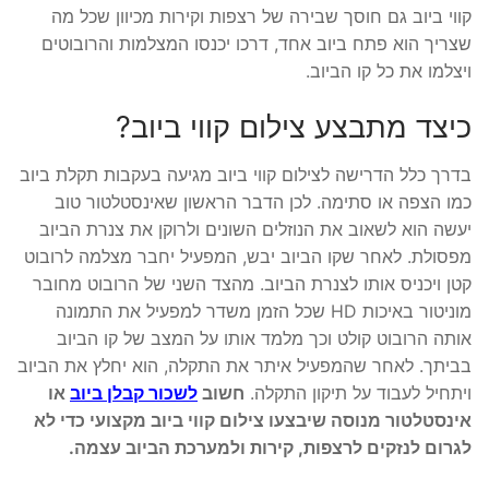
קווי ביוב גם חוסך שבירה של רצפות וקירות מכיוון שכל מה
שצריך הוא פתח ביוב אחד, דרכו יכנסו המצלמות והרובוטים
ויצלמו את כל קו הביוב.
כיצד מתבצע צילום קווי ביוב?
בדרך כלל הדרישה לצילום קווי ביוב מגיעה בעקבות תקלת ביוב
כמו הצפה או סתימה. לכן הדבר הראשון שאינסטלטור טוב
יעשה הוא לשאוב את הנוזלים השונים ולרוקן את צנרת הביוב
מפסולת. לאחר שקו הביוב יבש, המפעיל יחבר מצלמה לרובוט
קטן ויכניס אותו לצנרת הביוב. מהצד השני של הרובוט מחובר
מוניטור באיכות HD שכל הזמן משדר למפעיל את התמונה
אותה הרובוט קולט וכך מלמד אותו על המצב של קו הביוב
בביתך. לאחר שהמפעיל איתר את התקלה, הוא יחלץ את הביוב
ויתחיל לעבוד על תיקון התקלה.
חשוב
לשכור קבלן ביוב
או
אינסטלטור מנוסה שיבצעו צילום קווי ביוב מקצועי כדי לא
לגרום לנזקים לרצפות, קירות ולמערכת הביוב עצמה.