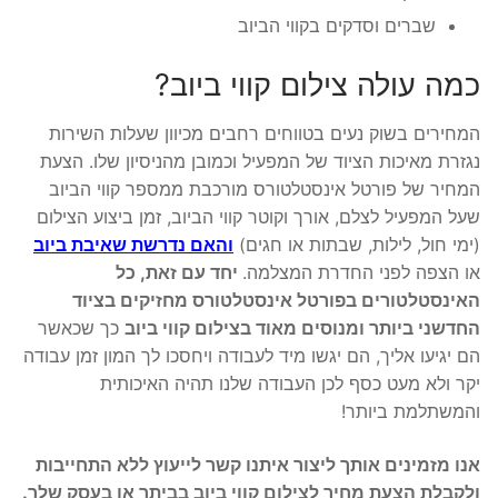
שברים וסדקים בקווי הביוב
כמה עולה צילום קווי ביוב?
המחירים בשוק נעים בטווחים רחבים מכיוון שעלות השירות
נגזרת מאיכות הציוד של המפעיל וכמובן מהניסיון שלו. הצעת
המחיר של פורטל אינסטלטורס מורכבת ממספר קווי הביוב
שעל המפעיל לצלם, אורך וקוטר קווי הביוב, זמן ביצוע הצילום
(ימי חול, לילות, שבתות או חגים)
והאם נדרשת שאיבת ביוב
או הצפה לפני החדרת המצלמה.
יחד עם זאת, כל
האינסטלטורים בפורטל אינסטלטורס מחזיקים בציוד
החדשני ביותר ומנוסים מאוד בצילום קווי ביוב
כך שכאשר
הם יגיעו אליך, הם יגשו מיד לעבודה ויחסכו לך המון זמן עבודה
יקר ולא מעט כסף לכן העבודה שלנו תהיה האיכותית
והמשתלמת ביותר!
אנו מזמינים אותך ליצור איתנו קשר לייעוץ ללא התחייבות
ולקבלת הצעת מחיר לצילום קווי ביוב בביתך או בעסק שלך.