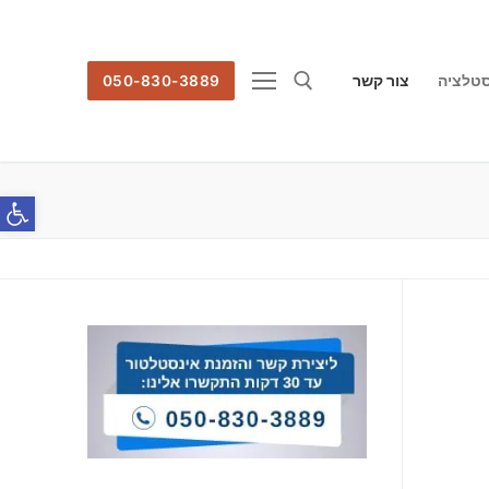
סטלציה
צור קשר
050-830-3889
חפש:
פתח סרג