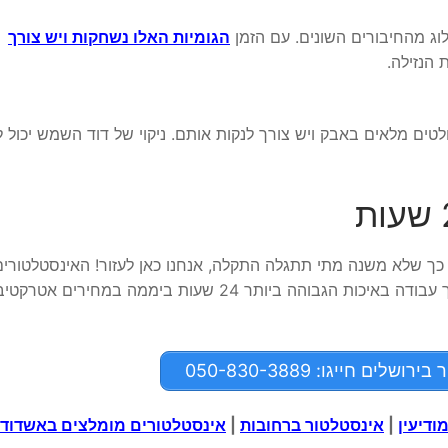
לוג מהחיבורים השונים. עם הזמן
הגומיות האלו נשחקות ויש צורך
הנזילה.
ם מלאים באבק ויש צורך לנקות אותם. ניקוי של דוד השמש יכול 
ים לך שירות אינסטלטור בירושלים 24 שעות כך שלא משנה מתי תתגלה התקלה, אנחנו כאן לעזור! האינסטלטורי
המקצועיים שלנו מכירים את התחום לעומק ולכן יעניקו לך עבודה באיכות הגבוהה ביותר 24 שעות ביממה במחירים 
ים חייגו: 050-830-3889
ודיעין
|
אינסטלטור ברחובות
|
אינסטלטורים מומלצים באשדוד