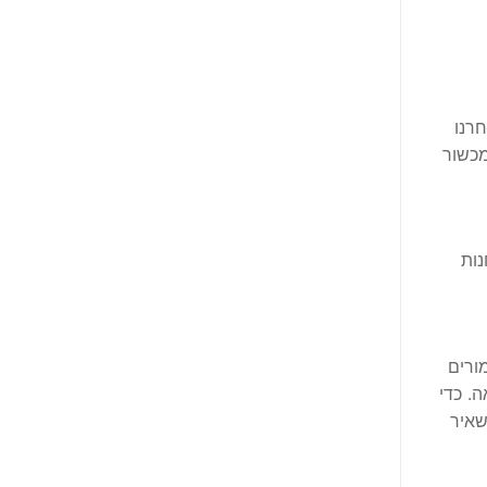
רנו
מכשור
נות
ורים
. כדי
שאיר