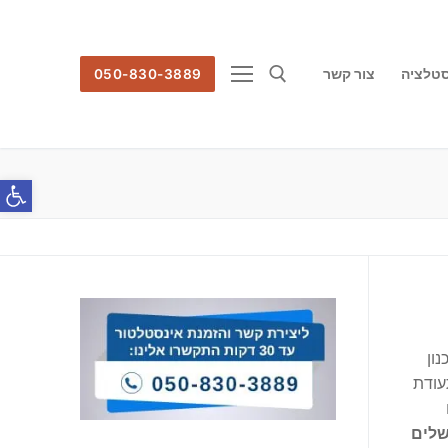
סטלציה
צור קשר
050-830-3889
חפש:
פתח סרג
ון
עודת
שלים