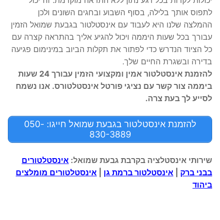
יכולות לקרות בכל רגע נתון ללא התראה מוקדמת. זה יכול
לתפוס אותך בלילה, בסוף השבוע ובחגים השונים ולכן
ההמלצה שלנו היא לעבוד עם אינסטלטור בגבעת שמואל הזמין
עבורך בכל שעות היממה ויכול להגיע אליך בהתראה קצרה עם
כל הציוד הנדרש כדי לפתור את תקלות הביוב במינימום פגיעה
בדירה ובשגרת החיים שלך.
להזמנת אינסטלטור אמין ומקצועי הזמין עבורך 24 שעות
ביממה צור קשר עם נציגי פורטל אינסטלטורס. אנו נשמח
לסייע לך בעת צרה.
להזמנת אינסטלטור בגבעת שמואל חייגו: 050-
830-3889
שירותי אינסטלציה בקרבת גבעת שמואל:
אינסטלטורים
בבני ברק
|
אינסטלטור ברמת גן
|
אינסטלטורים מומלצים
ביהוד