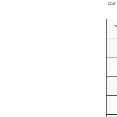
הפכו
ת