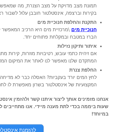
תמונת מצב מדויקת על מצב הצנרת, מה שמאפשר לא
בקירות וברצפה, אינסטלטור חובבן עלול לשבור רצפ
התקנת והחלפת חנוכיית מים
חנוכיית מים
\מרכזיית מים היא הרכיב המאפשר לך
הברז במטבח ובמקלחת פתוחים יחד.
איתור ותיקון נזילות
אם זיהית כתמי עובש, רטיבויות מוזרות, קירות מ
המתקדם שלנו מאפשר לנו לאתר את המיקום המדוי
החלפת צנרת
לחץ המים יורד בעקביות? האסלה כבר לא מדיחה
המקצועיות של אינסטלטור בשרון מאפשרת לו לתכ
שעות ביממה בכדי לתת מענה מיידי. אנו מתחייבים ל
במיוחד!
להזמנת אינסטלטור בשרו