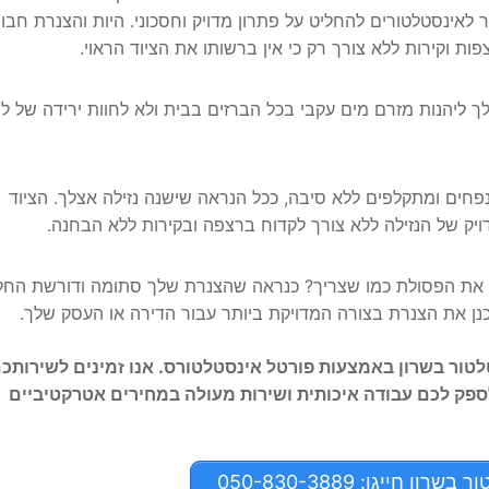
ינסטלטורים להחליט על פתרון מדויק וחסכוני. היות והצנרת חבוי
ות וקירות ללא צורך רק כי אין ברשותו את הציוד הראוי.
 ליהנות מזרם מים עקבי בכל הברזים בבית ולא לחוות ירידה של לח
תנפחים ומתקלפים ללא סיבה, ככל הנראה שישנה נזילה אצלך. הציוד
ק של הנזילה ללא צורך לקדוח ברצפה ובקירות ללא הבחנה.
 את הפסולת כמו שצריך? כנראה שהצנרת שלך סתומה ודורשת החל
נן את הצנרת בצורה המדויקת ביותר עבור הדירה או העסק שלך.
ספק לכם עבודה איכותית ושירות מעולה במחירים אטרקטיביים
ן חייגו: 050-830-3889