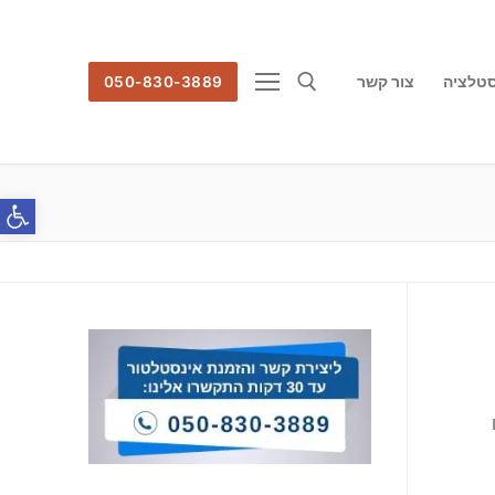
סטלציה
צור קשר
050-830-3889
חפש:
פתח סרג