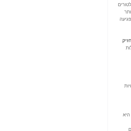
טורים
תר
גיעה
זיק
ות
יות
היא
ם