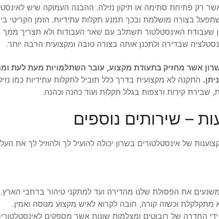
אשר רק פתיחת סתימה או תיקון נזילה. ההבנה העמוקה שיש לאינסטל
שתפעל בצורה מושלמת ובכך תמנע תקלות עתידיות. הזמן הקריטי ביו
וון שעבודת האינסטלטור תשתלב עם שאר העבודות ולא תצריך ממך פ
סטלציה שבדירה ולתכנן אותה בצורה טובה ומקצועית הרבה יותר.
שרון אשר מחזיק בתעודת מקצוע, עובר השתלמויות מעת לעת ומח
יתן.
התקנה לא מקצועית בדרך כלל תוביל לתקלות עתידיות כמו נזיל
, שבירת קירות ורצפות בגלל תקלות ועוד כהנה וכהנה.
וענות של אינסטלטורים בשרון יכולה להועיל לך ולהוזיל לך את העלו
שנעים את הפסולת שלנו מהדירה ועד למתקני טיהור ברחבי הארץ. 
 מתקלקלת וכשזה קורה, חובה לקרוא לאיש מקצוע מנוסה ואמין.
 ידי החדרה של רובוטים ומצלמות שונות אשר מספקים לאינסטלטורי