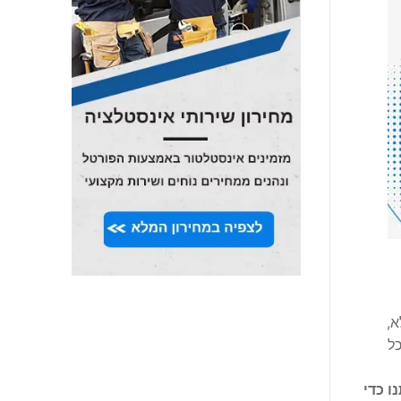
א,
 לכל
ו כדי