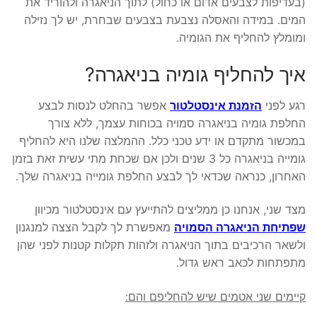
(בעדיפות לצבעים אדום או כחול) לתוך הניאגרה ולהוריד את
המים. במידה והאסלה נצבעת בצבעים שבחרת, יש לך נזילה
ומומלץ להחליף את הגומיה.
איך להחליף גומיה בניאגרה?
רגע לפני
הזמנת אינסטלטור
אפשר בהחלט לנסות לבצע
החלפת גומיה בניאגרה סמויה בכוחות עצמך, ללא צורך
במכשור מתקדם או ידע טכני כלל. ההמלצה שלנו היא להחליף
גומייה בניאגרה כל 3 שנים ולכן אם שכחת מתי עשית זאת בזמן
האחרון, כנראה שכדאי לך לבצע החלפת גומייה בניאגרה שלך.
מצד שני, אנחנו כן ממליצים להתייעץ עם אינסטלטור מכיוון
שפתיחת הניאגרה הסמויה
מאפשרת לך לקבל הצצה למנגנון
ולשאר הרכיבים בתוך הניאגרה ולזהות תקלות קטנות לפני שהן
מתפתחות לכאב ראש גדול.
קיימים שני אטמים שיש להחליפם והם: