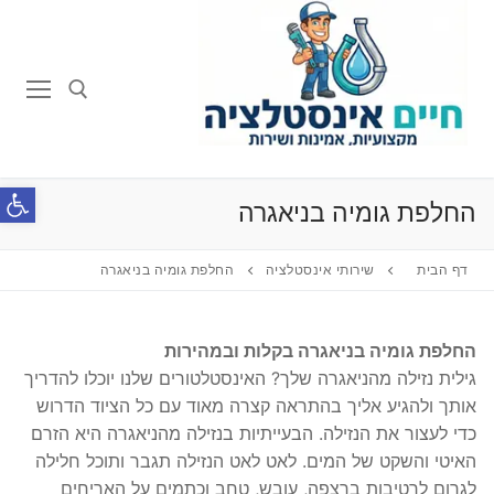
לג
תוכן
חפש:
פתח סרג
החלפת גומיה בניאגרה
דף הבית
שירותי אינסטלציה
החלפת גומיה בניאגרה
החלפת גומיה בניאגרה בקלות ובמהירות
גילית נזילה מהניאגרה שלך? האינסטלטורים שלנו יוכלו להדריך
אותך ולהגיע אליך בהתראה קצרה מאוד עם כל הציוד הדרוש
כדי לעצור את הנזילה. הבעייתיות בנזילה מהניאגרה היא הזרם
האיטי והשקט של המים. לאט לאט הנזילה תגבר ותוכל חלילה
לגרום לרטיבות ברצפה, עובש, טחב וכתמים על האריחים