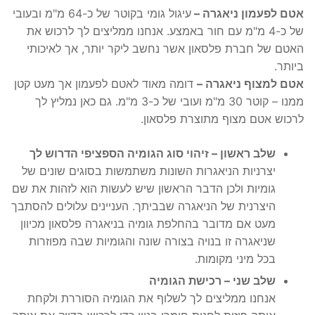
אטם לפעמון ניאגרה –
עיגול גומי בקוטר של כ-64 מ"מ ובעובי
של כ-4 מ"מ עם חור באמצע. אנחנו ממליצים לך לרכוש את
האטם של חברת פלסאון אשר נחשב ליקר יותר, אך לאיכותי
ביותר.
אטם למצוף ניאגרה –
דומה מאוד לאטם לפעמון אך מעט קטן
ממנו – קוטר 30 מ"מ ועובי של כ-3 מ"מ. גם כאן נמליץ לך
לרכוש אטם מצוף מתוצרת פלסאון.
שלב ראשון – זיהוי סוג הגומיה הספציפי הדרוש לך
יצרניות הניאגרות השונות משתמשות בסוגים שונים של
גומיות ולכן הדבר הראשון שיש לעשות הוא לזהות את שם
היצרנית של הניאגרה שבביתך. העניינים עלולים להסתבך
מעט אם מדובר בהחלפת גומיה בניאגרה פלסאון מכיוון
שניאגרה זו בנויה בצורה שונה והגומיות שבה מפוזרות
בכל מיני מקומות.
שלב שני – רכישת הגומיה
אנחנו ממליצים לך לשלוף את הגומיה הסוררת ולקחת