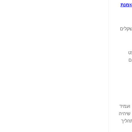
זמנת
שקלים
ט
ם
 ועמיד
 שיהיה
הליך