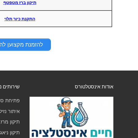
תיקון ברז מטפטף
התקנת כיור תלוי
להזמנת מקצוען להחלפת סי
אודות אינסטלטורס
שירותים נ
פתיחת סת
איתור נזיל
תיקון מרז
תיקון ניא