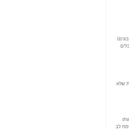
ונים)
לים
ת שלא
תו
ימת לב