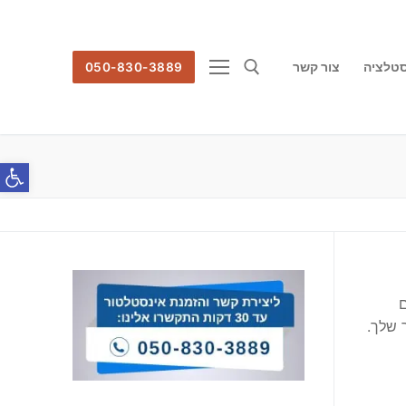
סטלציה
צור קשר
050-830-3889
חפש:
פתח סרג
ם
 שלך.