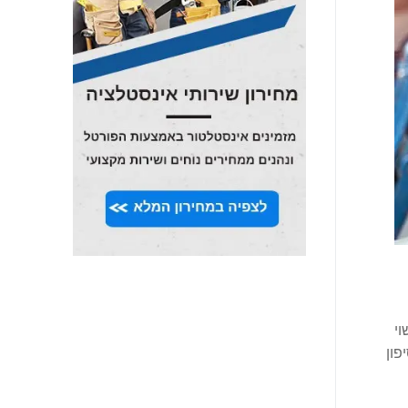
וי
פון