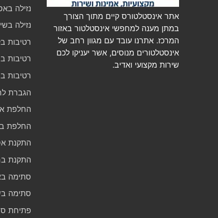
נזילה באס
אתר אינסטלטורס קיים מתוך הצורך
נזילה בשי
במתן מענה למחפשי אינסטלטור באזור
המרכז. אתרנו עובד עם מגוון רחב של
רטיבות בק
אינסטלטורים מנוסים, אשר יעניקו לכם
רטיבות ב
שירות מקצועי ואדיב.
רטיבות ב
הגברת לח
החלפת א
החלפת בר
התקנת אס
התקנת בר
סתימה ב
סתימה בש
פתיחת סת