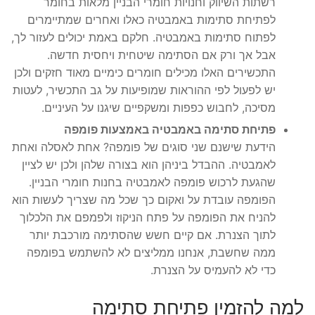
רשתות השיווק וחנויות חומרי הבניין מלאות בחומר
לפתיחת סתימות באמבטיה כאלו ואחרים שמתיימרים
לפתוח סתימות באמבטיה. חלקם באמת יכולים לעזור לך,
אבל אך ורק אם הסתימה שיטחית ויחסית חדשה.
התכשירים האלו מכילים חומרים כימיים מאוד חזקים ולכן
יש לפעול לפי ההוראות שמופיעות על גב התכשיר, לעטות
מסיכה, לחבוש כפפות ומשקפיים שיגנו על העיניים.
פתיחת סתימה באמבטיה באמצעות פומפה
הידעת שישנם שני סוגים של פומפה? אחת לאסלה ואחת
לאמבטיה. ההבדל ביניהן הוא בצורה שלהן ולכן יש לציין
שהגעת לרכוש פומפה לאמבטיה בחנות חומרי הבניין.
הפומפה עובדת על ואקום כך שכל מה שצריך לעשות הוא
להניח את הפומפה על פתח הניקוז ולפמפם את הלכלוך
לתוך הצנרת. אם קיים חשש שהסתימה מורכבת יותר
ממה שחשבת, אנחנו ממליצים לא להשתמש בפומפה
כדי לא להעמיס על הצנרת.
למה להזמין פתיחת סתימה