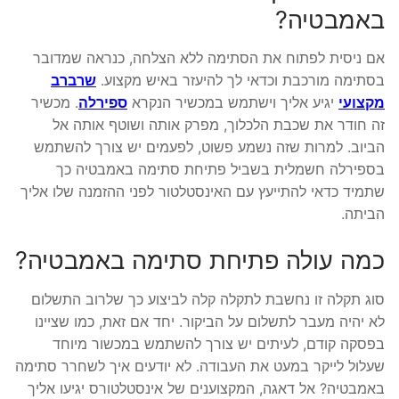
באמבטיה?
אם ניסית לפתוח את הסתימה ללא הצלחה, כנראה שמדובר
בסתימה מורכבת וכדאי לך להיעזר באיש מקצוע.
שרברב
מקצועי
יגיע אליך וישתמש במכשיר הנקרא
ספירלה
. מכשיר
זה חודר את שכבת הלכלוך, מפרק אותה ושוטף אותה אל
הביוב. למרות שזה נשמע פשוט, לפעמים יש צורך להשתמש
בספירלה חשמלית בשביל פתיחת סתימה באמבטיה כך
שתמיד כדאי להתייעץ עם האינסטלטור לפני ההזמנה שלו אליך
הביתה.
כמה עולה פתיחת סתימה באמבטיה?
סוג תקלה זו נחשבת לתקלה קלה לביצוע כך שלרוב התשלום
לא יהיה מעבר לתשלום על הביקור. יחד אם זאת, כמו שציינו
בפסקה קודם, לעיתים יש צורך להשתמש במכשור מיוחד
שעלול לייקר במעט את העבודה. לא יודעים איך לשחרר סתימה
באמבטיה? אל דאגה, המקצוענים של אינסטלטורס יגיעו אליך