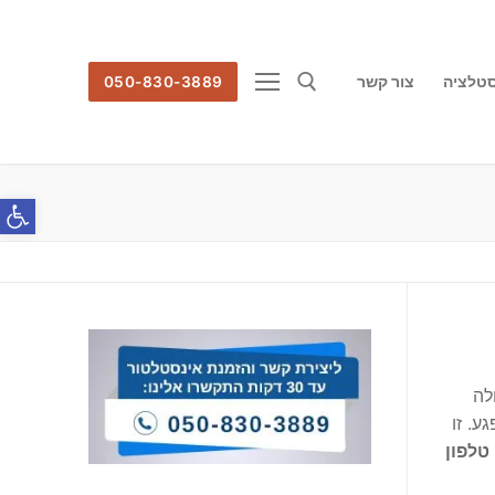
סטלציה
צור קשר
050-830-3889
חפש:
פתח סרג
לה
ע. זו
טלפון