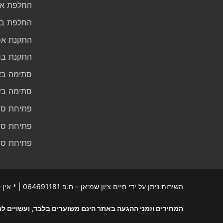
החלפת א
החלפת בר
התקנת אס
התקנת בר
סתימה ב
סתימה בש
פתיחת סת
פתיחת סת
פתיחת סת
השירות ניתן על ידי חיים ציון שמיאן – ח.פ 064691181 | * אין קבלת קהל |
המחירים וזמני ההגעה באתר הינם משוערים בלבד, ועשויים לה