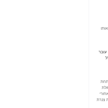
אותו
עובר
ל
תחת
ולת
חורי
 צנרת