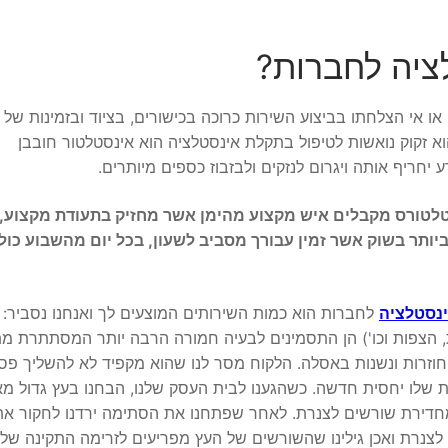
לציה לחברות?
 אי הצלחתו בביצוע השירות כרוכה בכישורים, בציוד ובזמינות של 
א זקוק נואשות לטיפול בתקלת אינסטלציה הוא אינסטלטור חובבן
חריף אותה ויגרום לנזקים ולבזבוז כספים מיותרים.
טלטורס מקבלים איש מקצוע מהימן אשר מחזיק בתעודת מקצוע, 
יותר בשוק אשר זמין עבורך מסביב לשעון, בכל יום מהשבוע כול
ינסטלציה
לחברות הוא כמות השירותים המוצעים לך ואנחנו נסביר:
ת, הצפות וכו') הן התסמינים לבעיה חמורה הרבה יותר המסתתרת מ
חוזרות ונשנות באסלה. הלקוח מסר לנו שהוא מקפיד לא להשליך פס
נרת שלו יחסית חדשה. כשהגענו לבית העסק שלנו, הבחנו בעץ גדול מא
חדירת שורשים לצנרת. לאחר שפתחנו את הסתימה ירדנו לחקור את
לצנרת ואכן גילינו שהשורשים של העץ מפריעים לזרימה התקינה של